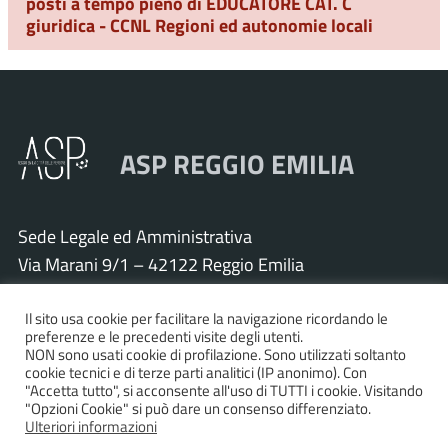
posti a tempo pieno di EDUCATORE CAT. C
giuridica - CCNL Regioni ed autonomie locali
ASP REGGIO EMILIA
Sede Legale ed Amministrativa
Via Marani 9/1 – 42122 Reggio Emilia
Tel. 0522 571011 – Fax 0522 571030
Il sito usa cookie per facilitare la navigazione ricordando le
Cod. Fisc. e P.IVA 01925120352
preferenze e le precedenti visite degli utenti.
PEC:
asp.re@pcert.postecert.it
NON sono usati cookie di profilazione. Sono utilizzati soltanto
cookie tecnici e di terze parti analitici (IP anonimo). Con
E-mail:
info@asp.re.it
"Accetta tutto", si acconsente all'uso di TUTTI i cookie. Visitando
"Opzioni Cookie" si può dare un consenso differenziato.
Ulteriori informazioni
Accessibilità
|
Privacy policy
|
Informativa cookies
|