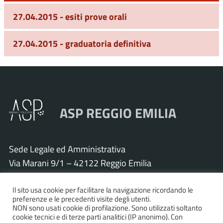
27.04.2015 - esiti prove orali
27.04.2015 - graduatoria definitiva
ASP REGGIO EMILIA
Sede Legale ed Amministrativa
Via Marani 9/1 – 42122 Reggio Emilia
Tel. 0522 571011 – Fax 0522 571030
Cod. Fisc. e P.IVA 01925120352
Il sito usa cookie per facilitare la navigazione ricordando le
preferenze e le precedenti visite degli utenti.
PEC:
asp.re@pcert.postecert.it
NON sono usati cookie di profilazione. Sono utilizzati soltanto
cookie tecnici e di terze parti analitici (IP anonimo). Con
E-mail:
info@asp.re.it