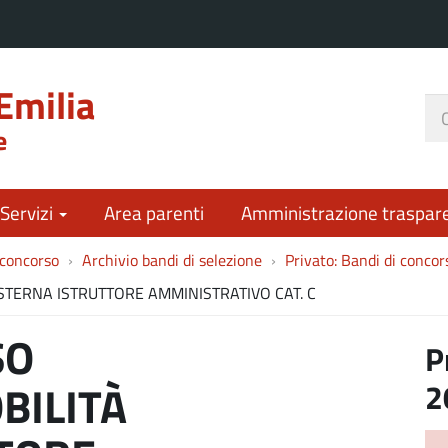
Emilia
Ce
e
nel
sit
 Servizi
Area parenti
Amministrazione traspar
 concorso
Archivio bandi di selezione
Privato: Bandi di conco
ESTERNA ISTRUTTORE AMMINISTRATIVO CAT. C
SO
P
2
BILITÀ