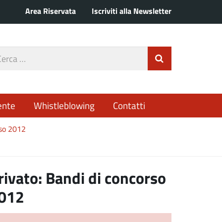
Area Riservata
Iscriviti alla Newsletter
rca
Invia Ricerca
o
ente
Whistleblowing
Contatti
rso 2012
rivato: Bandi di concorso
012