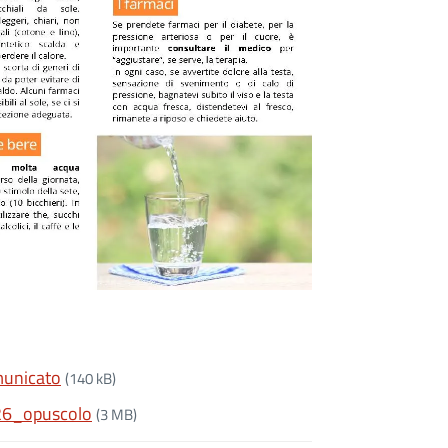
municato
(140 kB)
6_opuscolo
(3 MB)