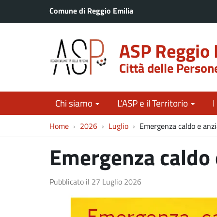
Comune di Reggio Emilia
ASP Reggio 
Città delle Person
Chi siamo
L’ASP e il Territorio
I
Home
2026
Luglio
Emergenza caldo e anzi
Emergenza caldo 
Pubblicato il
27 Luglio 2026