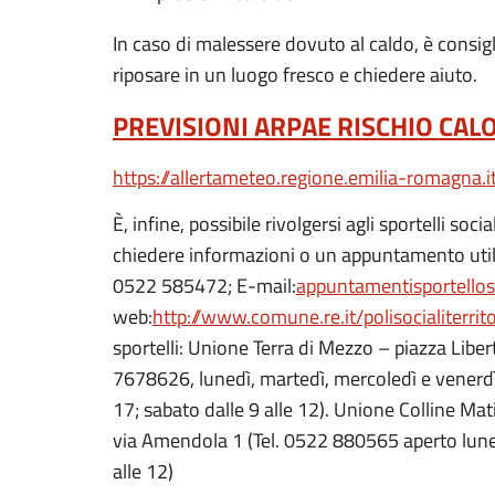
In caso di malessere dovuto al caldo, è consi
riposare in un luogo fresco e chiedere aiuto.
PREVISIONI ARPAE RISCHIO CAL
https://allertameteo.regione.emilia-romagna.i
È, infine, possibile rivolgersi agli sportelli soci
chiedere informazioni o un appuntamento utili
0522 585472; E-mail:
appuntamentisportello
web:
http://www.comune.re.it/polisocialiterrito
sportelli: Unione Terra di Mezzo – piazza Libe
7678626, lunedì, martedì, mercoledì e venerdì d
17; sabato dalle 9 alle 12). Unione Colline Mat
via Amendola 1 (Tel. 0522 880565 aperto luned
alle 12)