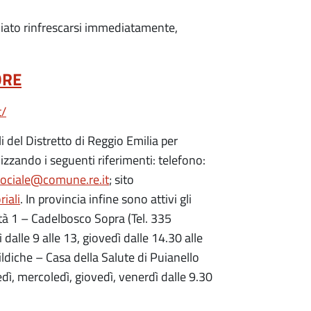
gliato rinfrescarsi immediatamente,
ORE
t/
ali del Distretto di Reggio Emilia per
zzando i seguenti riferimenti: telefono:
sociale@comune.re.it
; sito
riali
. In provincia infine sono attivi gli
rtà 1 – Cadelbosco Sopra (Tel. 335
alle 9 alle 13, giovedì dalle 14.30 alle
ildiche – Casa della Salute di Puianello
ì, mercoledì, giovedì, venerdì dalle 9.30