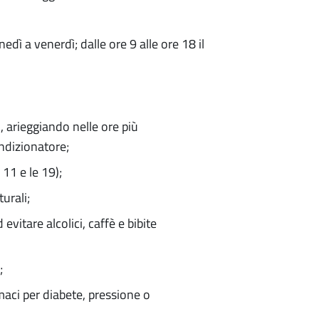
nedì a venerdì; dalle ore 9 alle ore 18 il
 arieggiando nelle ore più
ndizionatore;
 11 e le 19);
turali;
evitare alcolici, caffè e bibite
;
aci per diabete, pressione o