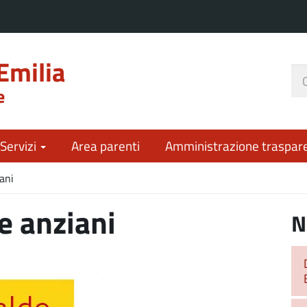
Emilia
Ce
e
nel
sit
 Servizi
Area parenti
Amministrazione traspar
ani
e anziani
N