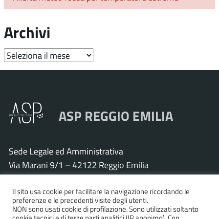
Archivi
Archivi
ASP REGGIO EMILIA
Sede Legale ed Amministrativa
Via Marani 9/1 – 42122 Reggio Emilia
Tel. 0522 571011 – Fax 0522 571030
Il sito usa cookie per facilitare la navigazione ricordando le
Cod. Fisc. e P.IVA 01925120352
preferenze e le precedenti visite degli utenti.
PEC:
asp.re@pcert.postecert.it
NON sono usati cookie di profilazione. Sono utilizzati soltanto
cookie tecnici e di terze parti analitici (IP anonimo). Con