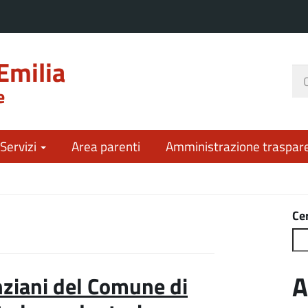
Emilia
Ce
e
nel
sit
 Servizi
Area parenti
Amministrazione traspar
Ce
A
anziani del Comune di