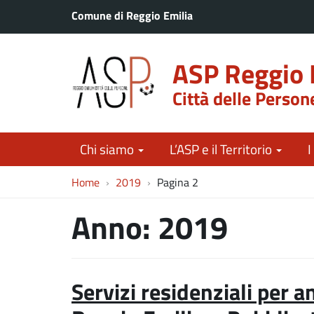
Comune di Reggio Emilia
ASP Reggio 
Città delle Person
Chi siamo
L’ASP e il Territorio
I
Home
2019
Pagina 2
Anno:
2019
Servizi residenziali per 