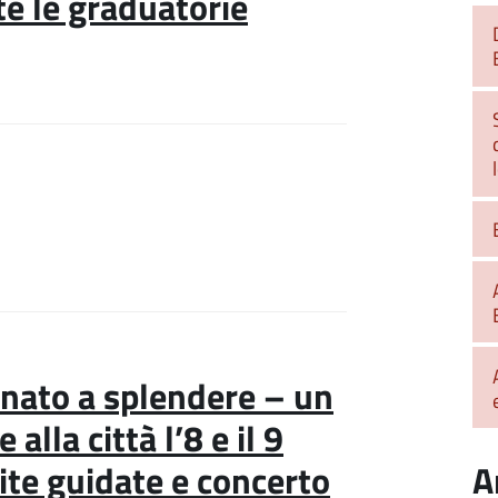
te le graduatorie
rnato a splendere – un
lla città l’8 e il 9
A
ite guidate e concerto