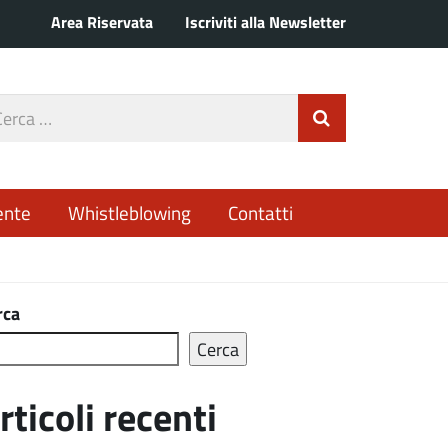
Area Riservata
Iscriviti alla Newsletter
rca
Invia Ricerca
o
ente
Whistleblowing
Contatti
rca
Cerca
rticoli recenti