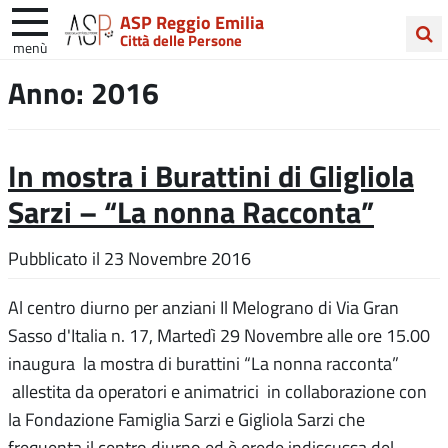
ASP Reggio Emilia
Città delle Persone
menù
Cerca
Anno:
2016
nel
sito
In mostra i Burattini di Gligliola
Sarzi – “La nonna Racconta”
Pubblicato il
23 Novembre 2016
Al centro diurno per anziani Il Melograno di Via Gran
Sasso d'Italia n. 17, Martedì 29 Novembre alle ore 15.00
inaugura la mostra di burattini “La nonna racconta”
allestita da operatori e animatrici in collaborazione con
la Fondazione Famiglia Sarzi e Gigliola Sarzi che
frequenta il centro diurno ed è erede indiscussa del