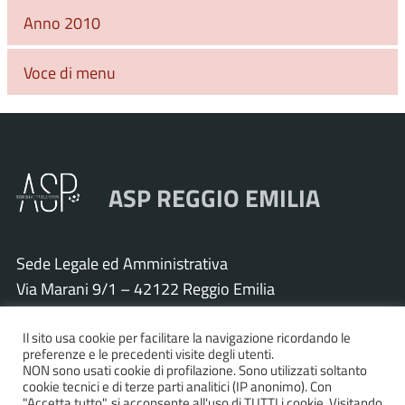
Anno 2010
Voce di menu
ASP REGGIO EMILIA
Sede Legale ed Amministrativa
Via Marani 9/1 – 42122 Reggio Emilia
Tel. 0522 571011 – Fax 0522 571030
Cod. Fisc. e P.IVA 01925120352
Il sito usa cookie per facilitare la navigazione ricordando le
preferenze e le precedenti visite degli utenti.
PEC:
asp.re@pcert.postecert.it
NON sono usati cookie di profilazione. Sono utilizzati soltanto
cookie tecnici e di terze parti analitici (IP anonimo). Con
E-mail:
info@asp.re.it
"Accetta tutto", si acconsente all'uso di TUTTI i cookie. Visitando