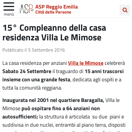
ASP Reggio Emilia
Città delle Persone
menù
Cerca
15° Compleanno della casa
nel
residenza Villa Le Mimose
sito
Pubblicato il
5 Settembre 2016
Villa le Mimose
La casa residenza per anziani
celebrerà
Sabato 24 Settembre
15 anni trascorsi
il traguardo di
insieme
con una grande festa
, dedicata agli ospiti e a
tutta la comunità reggiana.
Inaugurata nel 2001 nel quartiere Baragalla,
Villa le
può ospitare fino a 64 anziani non
Mimose
autosufficienti;
la struttura è articolata su due piani e
suddivisa in due nuclei, entrambi al piano terra, disposti