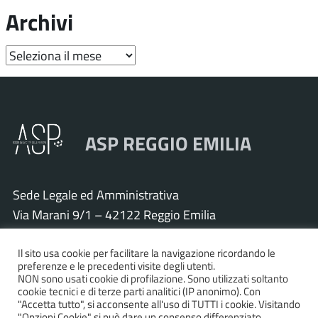
Archivi
Archivi
ASP REGGIO EMILIA
Sede Legale ed Amministrativa
Via Marani 9/1 – 42122 Reggio Emilia
Tel. 0522 571011 – Fax 0522 571030
Cod. Fisc. e P.IVA 01925120352
Il sito usa cookie per facilitare la navigazione ricordando le
preferenze e le precedenti visite degli utenti.
PEC:
asp.re@pcert.postecert.it
NON sono usati cookie di profilazione. Sono utilizzati soltanto
cookie tecnici e di terze parti analitici (IP anonimo). Con
E-mail:
info@asp.re.it
"Accetta tutto", si acconsente all'uso di TUTTI i cookie. Visitando
"Opzioni Cookie" si può dare un consenso differenziato.