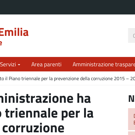
Emilia
Ce
e
nel
sit
 Servizi
Area parenti
Amministrazione traspar
to il Piano triennale per la prevenzione della corruzione 2015 – 2
ministrazione ha
N
 triennale per la
 corruzione