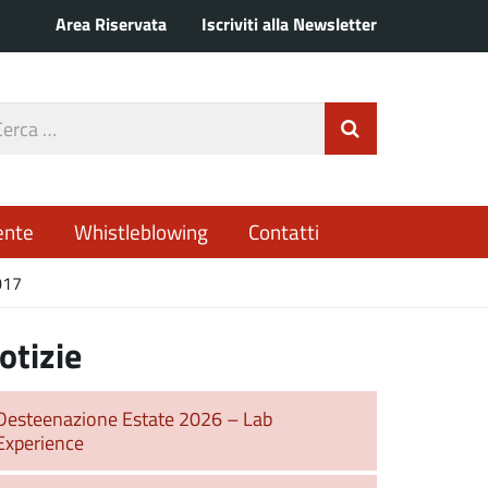
Area Riservata
Iscriviti alla Newsletter
rca
Invia Ricerca
o
ente
Whistleblowing
Contatti
017
otizie
Desteenazione Estate 2026 – Lab
Experience