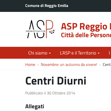
Comune di Reggio Emilia
ASP Reggio 
Città delle Person
Chi siamo
L’ASP e il Territorio
I
Home
Novembre: un autunno da vivere!
Cent
Centri Diurni
Pubblicato il
30 Ottobre 2014
Allegati