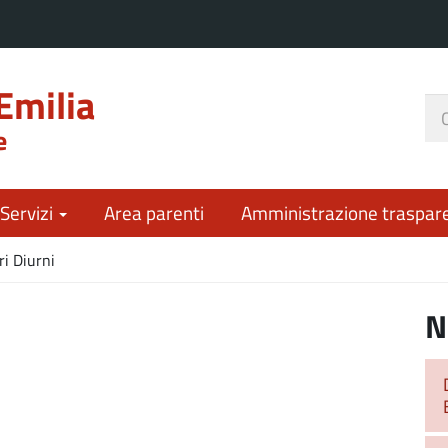
Emilia
Ce
e
nel
sit
 Servizi
Area parenti
Amministrazione traspar
ri Diurni
N