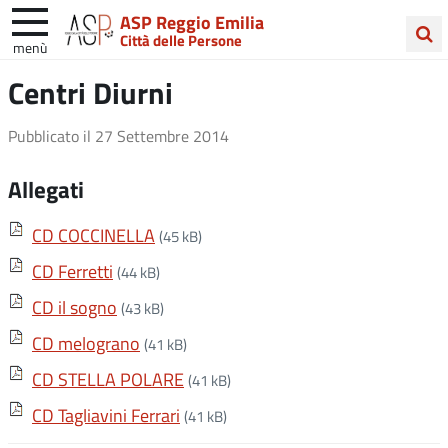
ASP Reggio Emilia
Città delle Persone
menù
Cerca
Centri Diurni
nel
sito
Pubblicato il
27 Settembre 2014
Allegati
CD COCCINELLA
(45 kB)
CD Ferretti
(44 kB)
CD il sogno
(43 kB)
CD melograno
(41 kB)
CD STELLA POLARE
(41 kB)
CD Tagliavini Ferrari
(41 kB)