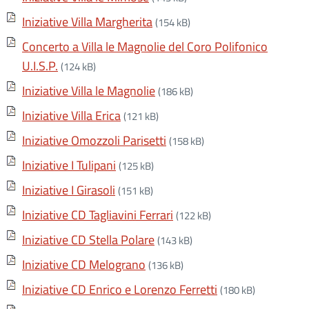
Iniziative Villa Margherita
(154 kB)
Concerto a Villa le Magnolie del Coro Polifonico
U.I.S.P.
(124 kB)
Iniziative Villa le Magnolie
(186 kB)
Iniziative Villa Erica
(121 kB)
Iniziative Omozzoli Parisetti
(158 kB)
Iniziative I Tulipani
(125 kB)
Iniziative I Girasoli
(151 kB)
Iniziative CD Tagliavini Ferrari
(122 kB)
Iniziative CD Stella Polare
(143 kB)
Iniziative CD Melograno
(136 kB)
Iniziative CD Enrico e Lorenzo Ferretti
(180 kB)