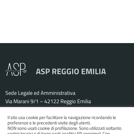
ASP REGGIO EMILIA
Sede Legale ed Amministrativa
Via Marani 9/1 – 42122 Reggio Emilia
Tel. 0522 571011 – Fax 0522 571030
Cod. Fisc. e P.IVA 01925120352
Il sito usa cookie per facilitare la navigazione ricordando le
preferenze e le precedenti visite degli utenti.
PEC:
asp.re@pcert.postecert.it
NON sono usati cookie di profilazione. Sono utilizzati soltanto
cookie tecnici e di terze parti analitici (IP anonimo). Con