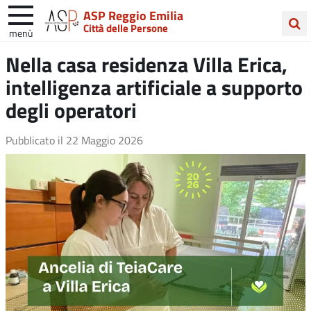
ASP Reggio Emilia
Città delle Persone
menù
Cerca
Nella casa residenza Villa Erica,
nel
intelligenza artificiale a supporto
sito
degli operatori
Pubblicato il
22 Maggio 2026