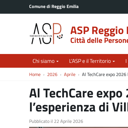
Comune di Reggio Emilia
ASP Reggio 
Città delle Person
Chi siamo
L’ASP e il Territorio
I
Home
2026
Aprile
Al TechCare expo 2026 l’
Al TechCare expo
l’esperienza di Vil
Pubblicato il
22 Aprile 2026