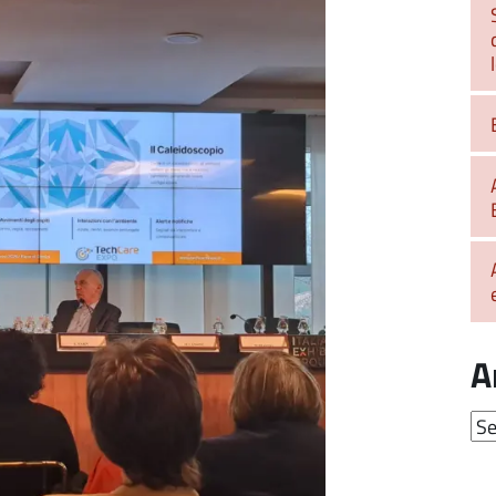
A
Arc