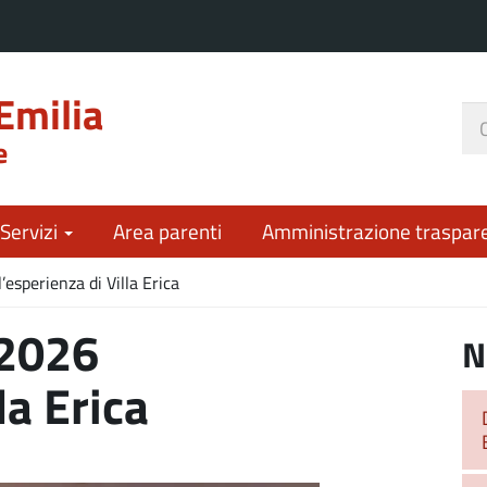
Emilia
Ce
e
nel
sit
 Servizi
Area parenti
Amministrazione traspar
esperienza di Villa Erica
 2026
N
la Erica