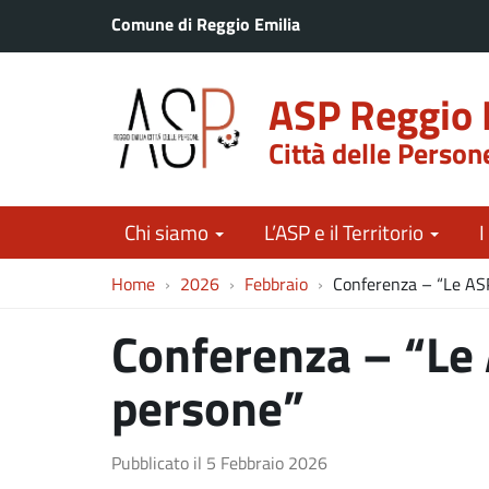
Comune di Reggio Emilia
ASP Reggio 
Città delle Person
Chi siamo
L’ASP e il Territorio
I
Home
2026
Febbraio
Conferenza – “Le ASP
Conferenza – “Le 
persone”
Pubblicato il
5 Febbraio 2026