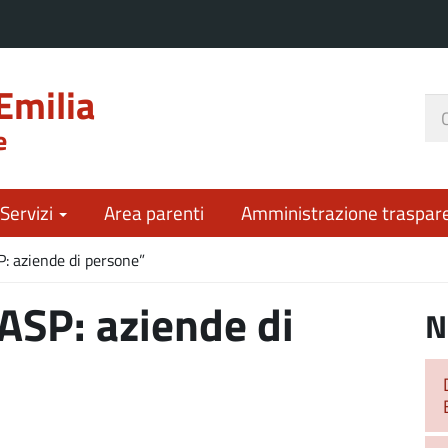
Emilia
Ce
e
nel
sit
 Servizi
Area parenti
Amministrazione traspar
: aziende di persone”
ASP: aziende di
N