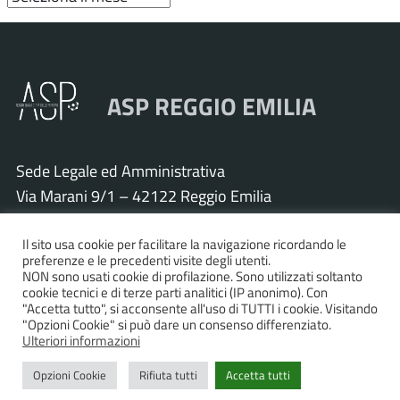
ASP REGGIO EMILIA
Sede Legale ed Amministrativa
Via Marani 9/1 – 42122 Reggio Emilia
Tel. 0522 571011 – Fax 0522 571030
Cod. Fisc. e P.IVA 01925120352
Il sito usa cookie per facilitare la navigazione ricordando le
preferenze e le precedenti visite degli utenti.
PEC:
asp.re@pcert.postecert.it
NON sono usati cookie di profilazione. Sono utilizzati soltanto
cookie tecnici e di terze parti analitici (IP anonimo). Con
E-mail:
info@asp.re.it
"Accetta tutto", si acconsente all'uso di TUTTI i cookie. Visitando
"Opzioni Cookie" si può dare un consenso differenziato.
Ulteriori informazioni
Accessibilità
|
Privacy policy
|
Informativa cookies
|
Opzioni Cookie
Rifiuta tutti
Accetta tutti
Statistiche