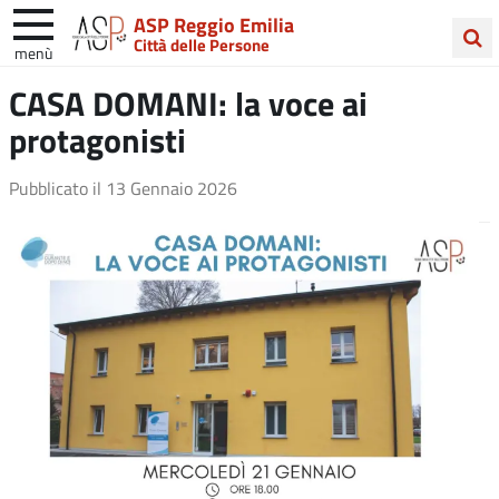
ASP Reggio Emilia
Città delle Persone
menù
Cerca
CASA DOMANI: la voce ai
nel
protagonisti
sito
Pubblicato il
13 Gennaio 2026