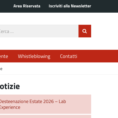
Area Riservata
Iscriviti alla Newsletter
rca
Invia Ricerca
o
ente
Whistleblowing
Contatti
le
otizie
Desteenazione Estate 2026 – Lab
Experience