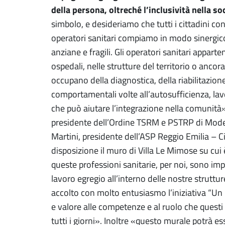
della persona, oltreché l’inclusività nella so
simbolo, e desideriamo che tutti i cittadini c
operatori sanitari compiamo in modo sinergico 
anziane e fragili. Gli operatori sanitari appart
ospedali, nelle strutture del territorio o ancora
occupano della diagnostica, della riabilitazione
comportamentali volte all’autosufficienza, lav
che può aiutare l’integrazione nella comunità
presidente dell’Ordine TSRM e PSTRP di Moden
Martini, presidente dell’ASP Reggio Emilia – C
disposizione il muro di Villa Le Mimose su cui 
queste professioni sanitarie, per noi, sono i
lavoro egregio all’interno delle nostre struttur
accolto con molto entusiasmo l’iniziativa “Un 
e valore alle competenze e al ruolo che questi
tutti i giorni». Inoltre «questo murale potrà e