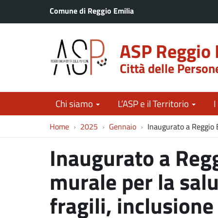
Comune di Reggio Emilia
ASP Reggio 
Città delle Person
Chi siamo
L’ASP e il Territorio
I
Home
2025
Gennaio
Inaugurato a Reggio E
Inaugurato a Regg
murale per la sal
fragili, inclusione