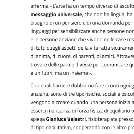
afferma «L’arte ha un tempo diverso di ascolto
messaggio universale
, che non ha lingua, ha
bisogno di un pensiero e di una domanda per ri
linguaggi per sensibilizzare anche persone non ad
e le persone anziane che vivono nelle case r
di tutti quegli aspetti della vita fatta sicurame
di anima, di cuore, di parenti, di amici. Attrav
trovare delle parole diverse per comunicare q
e un fuori, ma un insieme».
Con quali barriere dobbiamo fare i conti ogni 
anziana, sono di tre tipi: fisiche, sociali e psico
vengono a creare quando una persona inizia a 
esserci mancanza di forza fisica, di equilibri
Gianluca Valestri
spiega
, fisioterapista press
di tipo riabilitativo, cooperando con le altre p