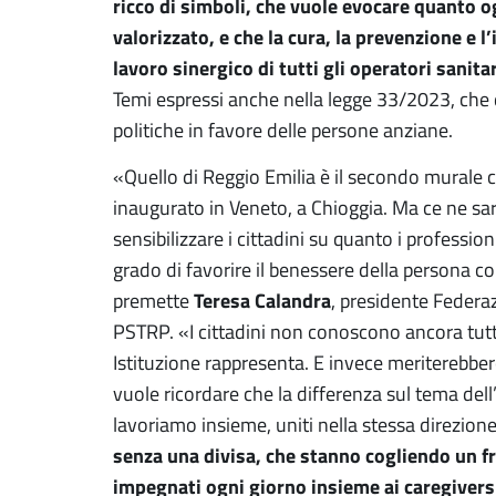
ricco di simboli, che vuole evocare quanto og
valorizzato, e che la cura, la prevenzione e l
lavoro sinergico di tutti gli operatori sanita
Temi espressi anche nella legge 33/2023, che 
politiche in favore delle persone anziane.
«Quello di Reggio Emilia è il secondo murale c
inaugurato in Veneto, a Chioggia. Ma ce ne sa
sensibilizzare i cittadini su quanto i profession
grado di favorire il benessere della persona con 
Teresa Calandra
premette
, presidente Federa
PSTRP. «I cittadini non conoscono ancora tutte
Istituzione rappresenta. E invece meriterebbe
vuole ricordare che la differenza sul tema dell
lavoriamo insieme, uniti nella stessa direzion
senza una divisa, che stanno cogliendo un fr
impegnati ogni giorno insieme ai caregivers 