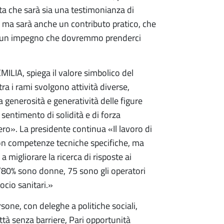
nta che sarà sia una testimonianza di
i, ma sarà anche un contributo pratico, che
ità è un impegno che dovremmo prenderci
LIA, spiega il valore simbolico del
a i rami svolgono attività diverse,
 generosità e generatività delle figure
sentimento di solidità e di forza
bero». La presidente continua «Il lavoro di
 con competenze tecniche specifiche, ma
a migliorare la ricerca di risposte ai
 l’80% sono donne, 75 sono gli operatori
socio sanitari.»
rsone, con deleghe a politiche sociali,
ittà senza barriere, Pari opportunità