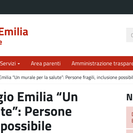
Emilia
Ce
e
nel
sit
 Servizi
Area parenti
Amministrazione traspar
milia “Un murale per la salute”: Persone fragili, inclusione possibi
io Emilia “Un
N
ute”: Persone
 possibile