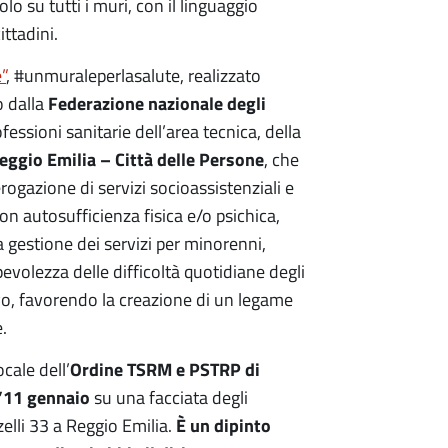
lo su tutti i muri, con il linguaggio
ittadini.
”
, #unmuraleperlasalute, realizzato
Federazione nazionale degli
 dalla
fessioni sanitarie dell’area tecnica, della
ggio Emilia – Città delle Persone
, che
ogazione di servizi socioassistenziali e
on autosufficienza fisica e/o psichica,
a gestione dei servizi per minorenni,
evolezza delle difficoltà quotidiane degli
vo, favorendo la creazione di un legame
.
Ordine TSRM e PSTRP di
cale dell’
l’11 gennaio
su una facciata degli
È un dipinto
zelli 33 a Reggio Emilia.