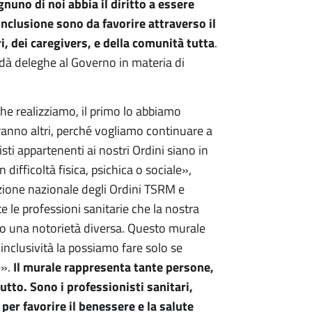
nuno di noi abbia il diritto a essere
’inclusione sono da favorire attraverso il
ri, dei caregivers, e della comunità tutta
.
dà deleghe al Governo in materia di
he realizziamo, il primo lo abbiamo
ranno altri, perché vogliamo continuare a
isti appartenenti ai nostri Ordini siano in
difficoltà fisica, psichica o sociale»,
zione nazionale degli Ordini TSRM e
 le professioni sanitarie che la nostra
ro una notorietà diversa. Questo murale
’inclusività la possiamo fare solo se
Il murale rappresenta tante persone,
e».
utto. Sono i professionisti sanitari,
per favorire il benessere e la salute