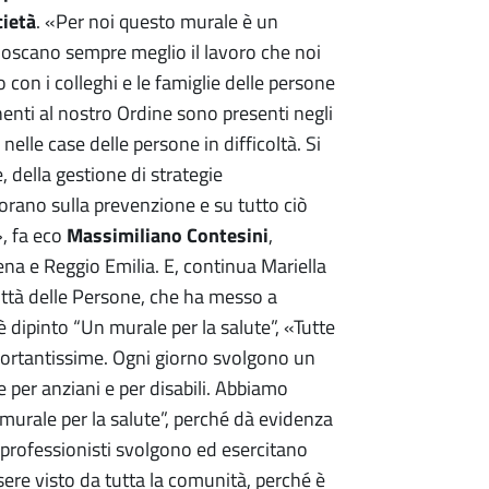
cietà
. «Per noi questo murale è un
onoscano sempre meglio il lavoro che noi
con i colleghi e le famiglie delle persone
enenti al nostro Ordine sono presenti negli
 nelle case delle persone in difficoltà. Si
, della gestione di strategie
orano sulla prevenzione e su tutto ciò
Massimiliano
Contesini
», fa eco
,
a e Reggio Emilia. E, continua Mariella
ittà delle Persone, che ha messo a
è dipinto “Un murale per la salute”, «Tutte
mportantissime. Ogni giorno svolgono un
e per anziani e per disabili. Abbiamo
murale per la salute”, perché dà evidenza
 professionisti svolgono ed esercitano
ssere visto da tutta la comunità, perché è