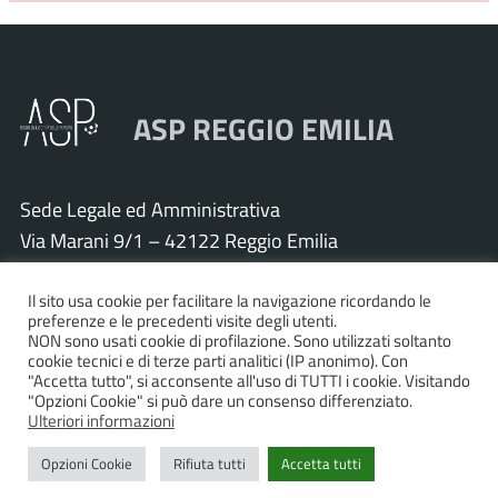
ASP REGGIO EMILIA
Sede Legale ed Amministrativa
Via Marani 9/1 – 42122 Reggio Emilia
Tel. 0522 571011 – Fax 0522 571030
Cod. Fisc. e P.IVA 01925120352
Il sito usa cookie per facilitare la navigazione ricordando le
preferenze e le precedenti visite degli utenti.
PEC:
asp.re@pcert.postecert.it
NON sono usati cookie di profilazione. Sono utilizzati soltanto
cookie tecnici e di terze parti analitici (IP anonimo). Con
E-mail:
info@asp.re.it
"Accetta tutto", si acconsente all'uso di TUTTI i cookie. Visitando
"Opzioni Cookie" si può dare un consenso differenziato.
Ulteriori informazioni
Accessibilità
|
Privacy policy
|
Informativa cookies
|
Opzioni Cookie
Rifiuta tutti
Accetta tutti
Statistiche