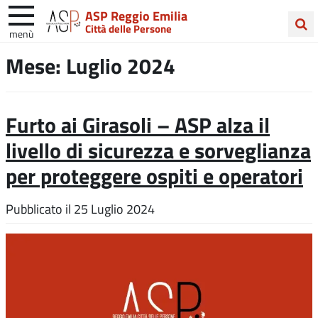
ASP Reggio Emilia
Città delle Persone
menù
Cerca
Mese:
Luglio 2024
nel
sito
Furto ai Girasoli – ASP alza il
livello di sicurezza e sorveglianza
per proteggere ospiti e operatori
Pubblicato il
25 Luglio 2024