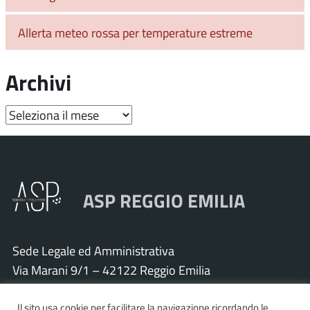
Allerta meteo rossa per temperature estreme
Archivi
Archivi
ASP REGGIO EMILIA
Sede Legale ed Amministrativa
Via Marani 9/1 – 42122 Reggio Emilia
Tel. 0522 571011 – Fax 0522 571030
Il sito usa cookie per facilitare la navigazione ricordando le
Cod. Fisc. e P.IVA 01925120352