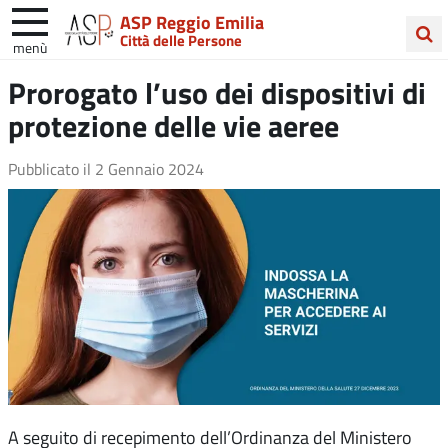
ASP Reggio Emilia
Città delle Persone
menù
Cerca
Prorogato l’uso dei dispositivi di
nel
protezione delle vie aeree
sito
Pubblicato il
2 Gennaio 2024
A seguito di recepimento dell’Ordinanza del Ministero