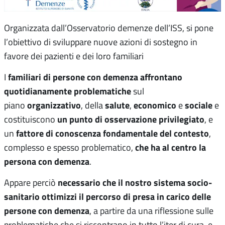
Organizzata dall’Osservatorio demenze dell’ISS, si pone
l’obiettivo di sviluppare nuove azioni di sostegno in
favore dei pazienti e dei loro familiari
familiari di persone con demenza
affrontano
I
quotidianamente problematiche
sul
organizzativo
salute
economico
sociale
piano
, della
,
e
e
un punto di osservazione privilegiato
costituiscono
, e
fattore di conoscenza fondamentale del contesto
un
,
che ha al centro la
complesso e spesso problematico,
persona con demenza
.
necessario che il nostro sistema socio-
Appare perciò
sanitario ottimizzi il percorso di presa in carico delle
persone con demenza
, a partire da una riflessione sulle
problematiche che si riscontrano in tutto l’iter di cura, e