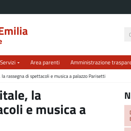
Emilia
Ce
e
nel
sit
 Servizi
Area parenti
Amministrazione traspar
 la rassegna di spettacoli e musica a palazzo Parisetti
tale, la
N
acoli e musica a