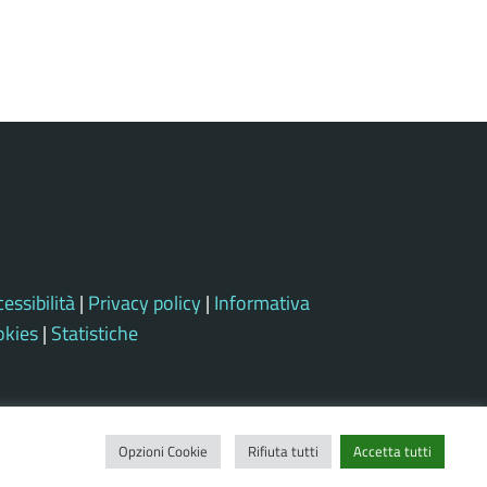
essibilità
|
Privacy policy
|
Informativa
okies
|
Statistiche
Opzioni Cookie
Rifiuta tutti
Accetta tutti