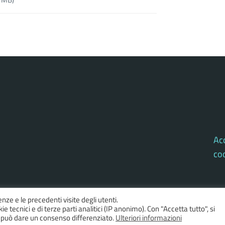
Acc
co
enze e le precedenti visite degli utenti.
e tecnici e di terze parti analitici (IP anonimo). Con "Accetta tutto", si
si può dare un consenso differenziato.
Ulteriori informazioni