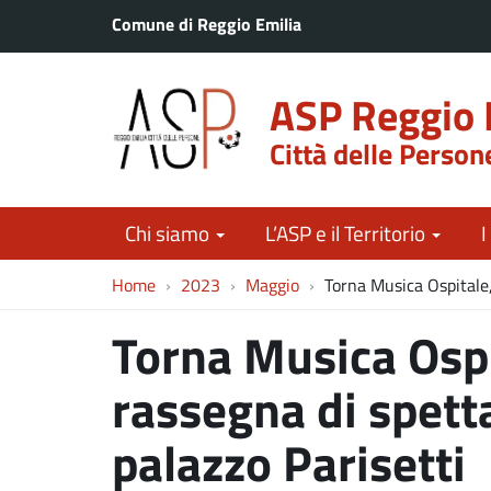
Comune di Reggio Emilia
ASP Reggio 
Città delle Person
Chi siamo
L’ASP e il Territorio
I
Home
2023
Maggio
Torna Musica Ospitale,
Torna Musica Ospi
rassegna di spett
palazzo Parisetti