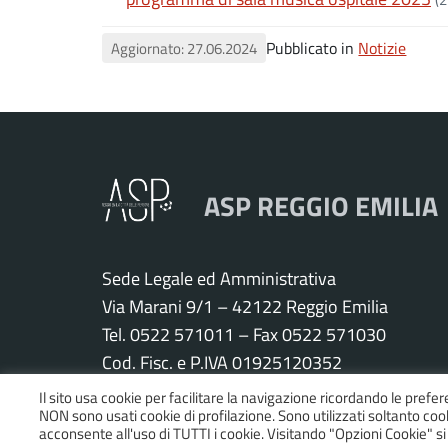
Pubblicato in
Notizie
Aggiornato: 27.06.2024
ASP REGGIO EMILIA
Sede Legale ed Amministrativa
Via Marani 9/1 – 42122 Reggio Emilia
Tel. 0522 571011 – Fax 0522 571030
Cod. Fisc. e P.IVA 01925120352
PEC:
asp.re@pcert.postecert.it
Il sito usa cookie per facilitare la navigazione ricordando le prefer
NON sono usati cookie di profilazione. Sono utilizzati soltanto cooki
E-mail:
info@asp.re.it
acconsente all'uso di TUTTI i cookie. Visitando "Opzioni Cookie" 