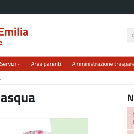
Emilia
Ce
e
nel
sit
 Servizi
Area parenti
Amministrazione traspar
a
Pasqua
N