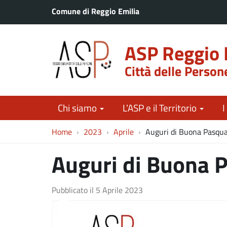
Comune di Reggio Emilia
ASP Reggio 
Città delle Person
Chi siamo
L’ASP e il Territorio
I
Home
2023
Aprile
Auguri di Buona Pasqu
Auguri di Buona 
Pubblicato il
5 Aprile 2023