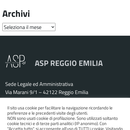
Archivi
Archivi
ASP REGGIO EMILIA
Sede Legale ed Amministrativa
Via Marani 9/1 – 42122 Reggio Emilia
Tel. 0522 571011 – Fax 0522 571030
Cod. Fisc. e P.IVA 01925120352
Il sito usa cookie per facilitare la navigazione ricordando le
preferenze e le precedenti visite degli utenti.
PEC:
asp.re@pcert.postecert.it
NON sono usati cookie di profilazione. Sono utilizzati soltanto
cookie tecnici e di terze parti analitici (IP anonimo). Con
E-mail:
info@asp.re.it
"Accetta tutto", si acconsente all'uso di TUTTI i cookie. Visitando