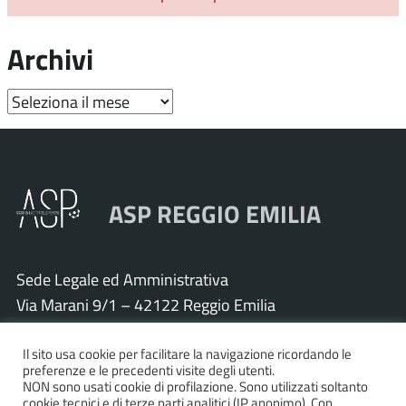
Archivi
Archivi
ASP REGGIO EMILIA
Sede Legale ed Amministrativa
Via Marani 9/1 – 42122 Reggio Emilia
Tel. 0522 571011 – Fax 0522 571030
Cod. Fisc. e P.IVA 01925120352
Il sito usa cookie per facilitare la navigazione ricordando le
preferenze e le precedenti visite degli utenti.
PEC:
asp.re@pcert.postecert.it
NON sono usati cookie di profilazione. Sono utilizzati soltanto
cookie tecnici e di terze parti analitici (IP anonimo). Con
E-mail:
info@asp.re.it