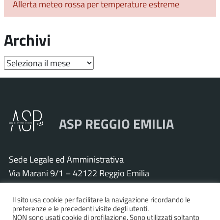
Allerta meteo rossa per temperature estreme
Archivi
Archivi
ASP REGGIO EMILIA
Sede Legale ed Amministrativa
Via Marani 9/1 – 42122 Reggio Emilia
Tel. 0522 571011 – Fax 0522 571030
Cod. Fisc. e P.IVA 01925120352
Il sito usa cookie per facilitare la navigazione ricordando le
preferenze e le precedenti visite degli utenti.
PEC:
asp.re@pcert.postecert.it
NON sono usati cookie di profilazione. Sono utilizzati soltanto