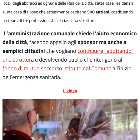
locali degli abbracci ad ognuna delle Rsa della città, sette case residenziali
500 anziani
e una casa di riposo che attualmente ospitano
, costituendo
un team di tre professionisti per ciascuna struttura.
’amministrazione comunale chiede l’aiuto economico
L
della città
sponsor ma anche a
, facendo appello agli
semplici cittadini
che vogliano
contribuire “adottando”
una struttur
a e devolvendo quello che ritengono al
fondo di mutuo soccorso istituito dal Comun
e all’inizio
dell’emergenza sanitaria.
Il video