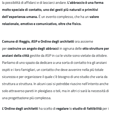
L’abbraccio è una forma
la possibilità di affidarci e di lasciarci andare.
molto speciale di contatto, uno dei gesti più naturali e primitivi
dell’esperienza umana.
valore
È un evento complesso, che ha un
relazionale, emotivo e comunicativo, oltre che fisico.
Comune di Reggio, ASP e Ordine degli architetti
ora assieme
costruire un angolo degli abbracci
otto strutture per
per
in ognuna delle
anziani della città
gestite da ASP in cui le visite sono vietate da ottobre.
Parliamo di uno spazio da dedicare a una sorta di contatto tra gli anziani
ospiti e i loro famigliari, un contatto che deve avvenire nella più totale
sicurezza e per organizzare il quale c’è bisogno di uno studio che varia da
struttura a struttura. In alcuni casi si potrebbe riuscire nell’intento anche
solo attraverso pareti in plexiglass o teli, ma in altri ci sarà la necessità di
una progettazione più complessa.
L’Ordine degli architetti
regalare
studio di fattibilità
ha scelto di
lo
per i