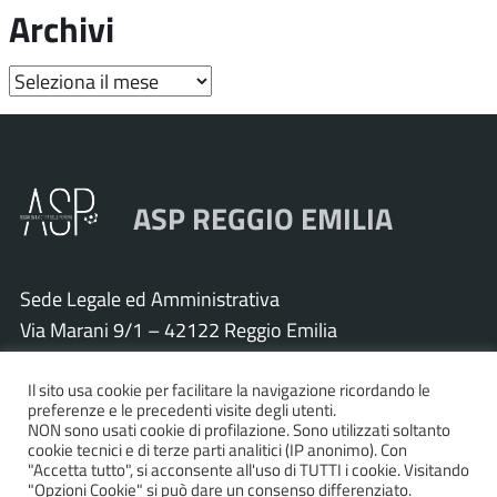
Archivi
Archivi
ASP REGGIO EMILIA
Sede Legale ed Amministrativa
Via Marani 9/1 – 42122 Reggio Emilia
Tel. 0522 571011 – Fax 0522 571030
Cod. Fisc. e P.IVA 01925120352
Il sito usa cookie per facilitare la navigazione ricordando le
preferenze e le precedenti visite degli utenti.
PEC:
asp.re@pcert.postecert.it
NON sono usati cookie di profilazione. Sono utilizzati soltanto
cookie tecnici e di terze parti analitici (IP anonimo). Con
E-mail:
info@asp.re.it
"Accetta tutto", si acconsente all'uso di TUTTI i cookie. Visitando
"Opzioni Cookie" si può dare un consenso differenziato.