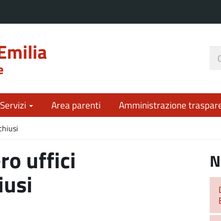
Emilia
Ce
e
nel
sit
 Servizi
Area parenti
Amministrazione traspar
chiusi
ro uffici
N
iusi