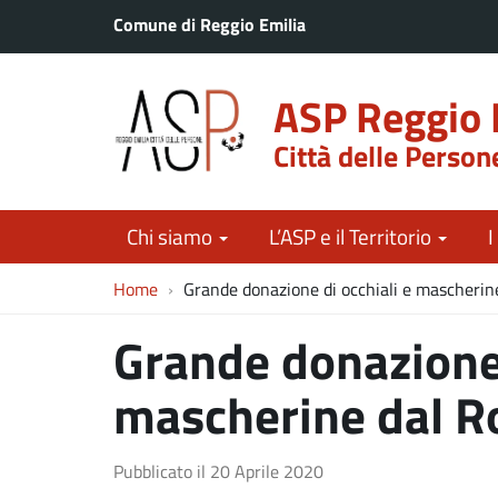
Comune di Reggio Emilia
ASP Reggio 
Città delle Person
Chi siamo
L’ASP e il Territorio
I
Home
Grande donazione di occhiali e mascherin
Grande donazione 
mascherine dal R
Pubblicato il
20 Aprile 2020