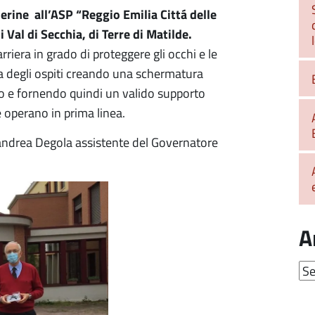
erine all’ASP “Reggio Emilia Cittá delle
 Val di Secchia, di Terre di Matilde.
iera in grado di proteggere gli occhi e le
va degli ospiti creando una schermatura
tto e fornendo quindi un valido supporto
e operano in prima linea.
nandrea Degola assistente del Governatore
A
Arc