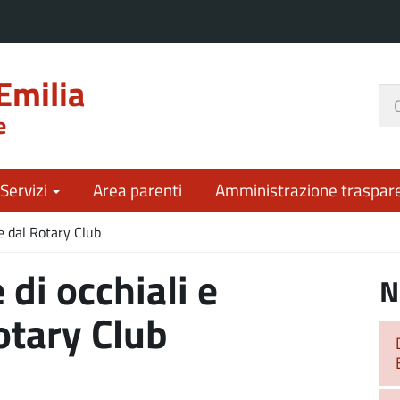
Emilia
Ce
e
nel
sit
 Servizi
Area parenti
Amministrazione traspar
e dal Rotary Club
di occhiali e
N
otary Club