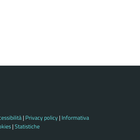
essibilità
|
Privacy policy
|
Informativa
okies
|
Statistiche