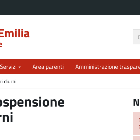
Emilia
Ce
e
nel
sit
 Servizi
Area parenti
Amministrazione traspar
i diurni
spensione
N
rni