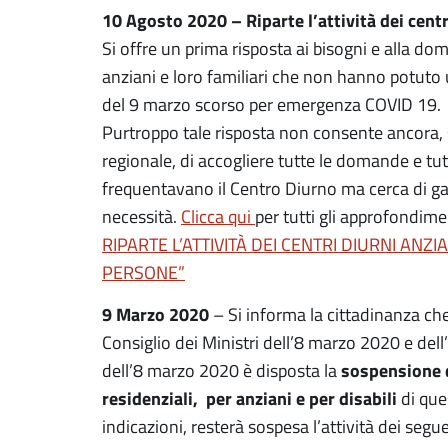
10 Agosto 2020 – Riparte l’attività dei centr
Si offre un prima risposta ai bisogni e alla d
anziani e loro familiari che non hanno potuto u
del 9 marzo scorso per emergenza COVID 19.
Purtroppo tale risposta non consente ancora, s
regionale, di accogliere tutte le domande e tu
frequentavano il Centro Diurno ma cerca di gar
necessità.
Clicca qui
per tutti gli approfondime
RIPARTE L’ATTIVITÀ DEI CENTRI DIURNI ANZI
PERSONE”
9 Marzo 2020
– Si informa la cittadinanza che
Consiglio dei Ministri dell’8 marzo 2020 e de
sospensione de
dell’8 marzo 2020 è disposta la
residenziali, per anziani e per disabili
di que
indicazioni, resterà sospesa l’attività dei segue