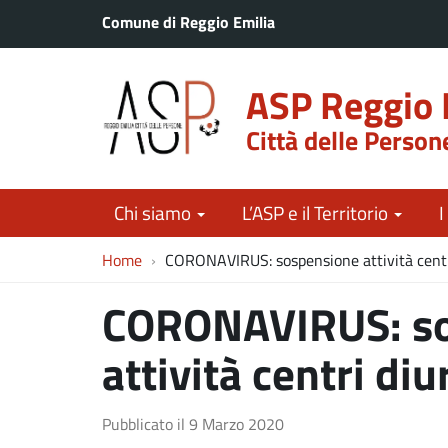
Comune di Reggio Emilia
ASP Reggio 
Città delle Person
Chi siamo
L’ASP e il Territorio
I
Home
CORONAVIRUS: sospensione attività centr
CORONAVIRUS: so
attività centri diu
Pubblicato il
9 Marzo 2020