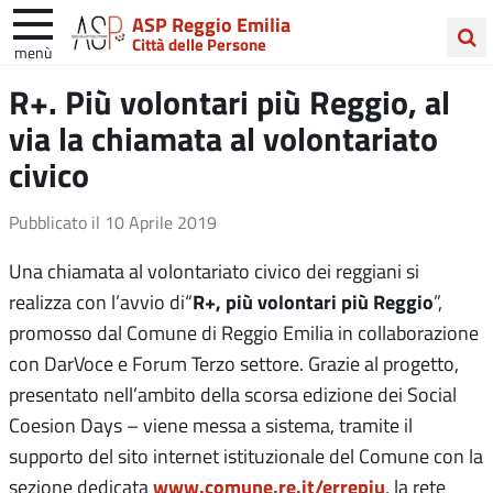
ASP Reggio Emilia
Città delle Persone
menù
Cerca
R+. Più volontari più Reggio, al
nel
via la chiamata al volontariato
sito
civico
Pubblicato il
10 Aprile 2019
Una chiamata al volontariato civico dei reggiani si
R+, più volontari più Reggio
realizza con l’avvio di“
”,
promosso dal Comune di Reggio Emilia in collaborazione
con DarVoce e Forum Terzo settore. Grazie al progetto,
presentato nell’ambito della scorsa edizione dei Social
Coesion Days – viene messa a sistema, tramite il
supporto del sito internet istituzionale del Comune con la
www.comune.re.it/errepiu
sezione dedicata
, la rete