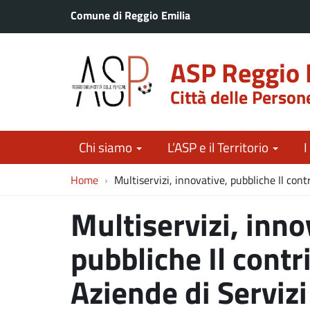
Comune di Reggio Emilia
ASP Reggio 
Città delle Person
Chi siamo
L’ASP e il Territorio
I
Home
Multiservizi, innovative, pubbliche Il con
Multiservizi, inno
pubbliche Il contr
Aziende di Servizi