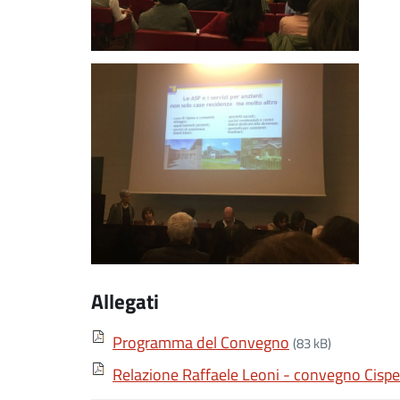
Allegati
Programma del Convegno
(83 kB)
Relazione Raffaele Leoni - convegno Cispe