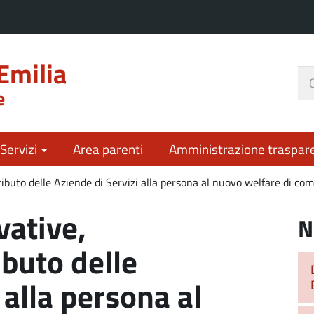
Emilia
Ce
e
nel
sit
 Servizi
Area parenti
Amministrazione traspar
tributo delle Aziende di Servizi alla persona al nuovo welfare di c
vative,
N
ibuto delle
 alla persona al