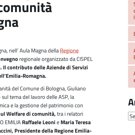
 comunità
gna
na, nell’ Aula Magna della
Regione
convegno
regionale organizzato da CISPEL
 Il contributo delle Aziende di Servizi
dell’Emilia-Romagna.
 Sanità del Comune di Bologna, Giuliano
sul tema del lavoro delle ASP, la
A
omica e la gestione del patrimonio con
sul Welfare di comunità,
tra i relatori
Arc
Raffaele Leoni
Maria Teresa
GIO EMILIA
e
ccini, Presidente della Regione Emilia-