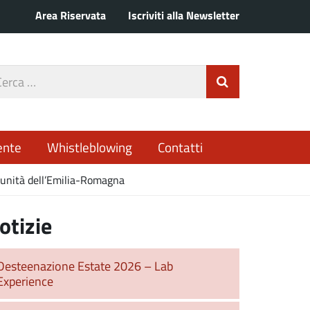
Area Riservata
Iscriviti alla Newsletter
rca
Invia Ricerca
o
ente
Whistleblowing
Contatti
omunità dell’Emilia-Romagna
otizie
Desteenazione Estate 2026 – Lab
Experience