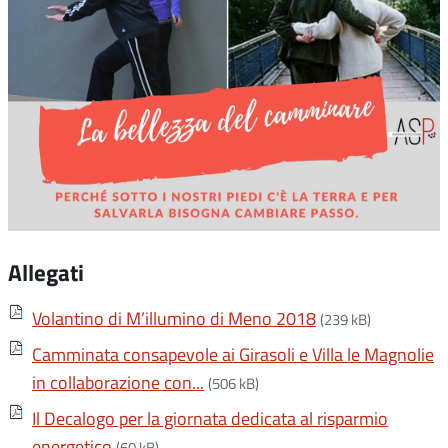
Allegati
Volantino di M’illumino di Meno 2018
(239 kB)
Camminata consapevole ai Girasoli e Villa le Magnolie
in collaborazione con...
(506 kB)
Il Decalogo per la giornata dedicata al risparmio
energetico
(60 kB)