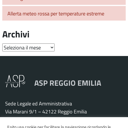
Allerta meteo rossa per temperature estreme
Archivi
Archivi
ASP REGGIO EMILIA
Sede Legale ed Amministrativa
Via Marani 9/1 – 42122 Reggio Emilia
Tel. 0522 571011 – Fax 0522 571030
Cod. Fisc. e P.IVA 01925120352
Il sito usa cookie per facilitare la navigazione ricordando le