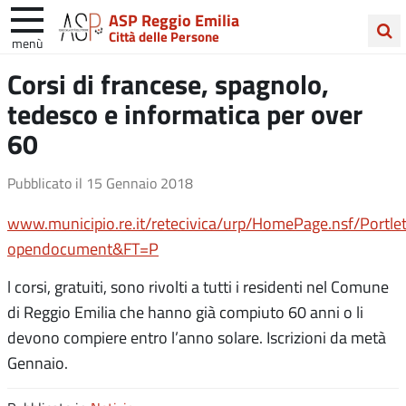
ASP Reggio Emilia
Città delle Persone
menù
Cerca
Corsi di francese, spagnolo,
nel
tedesco e informatica per over
sito
60
Pubblicato il
15 Gennaio 2018
www.municipio.re.it/retecivica/urp/HomePage.nsf/Po
opendocument&FT=P
l corsi, gratuiti, sono rivolti a tutti i residenti nel Comune
di Reggio Emilia che hanno già compiuto 60 anni o li
devono compiere entro l’anno solare. Iscrizioni da metà
Gennaio.