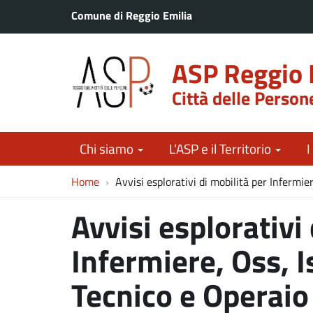
Comune di Reggio Emilia
ASP Reggio 
Città delle Person
Chi siamo
L’ASP e il Territorio
I
Home
Avvisi esplorativi di mobilità per Infermie
Avvisi esplorativi
Infermiere, Oss, I
Tecnico e Operaio