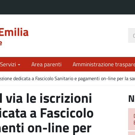
Emilia
Ce
e
nel
sit
 Servizi
Area parenti
Amministrazione traspar
a lezione dedicata a Fascicolo Sanitario e pagamenti on-line per la sa
 via le iscrizioni
N
icata a Fascicolo
enti on-line per