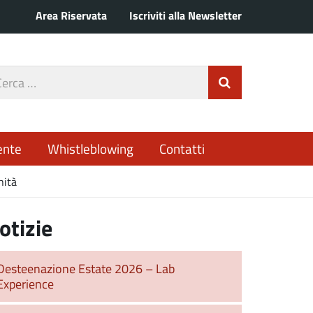
Area Riservata
Iscriviti alla Newsletter
rca
Invia Ricerca
o
ente
Whistleblowing
Contatti
nità
otizie
Desteenazione Estate 2026 – Lab
Experience