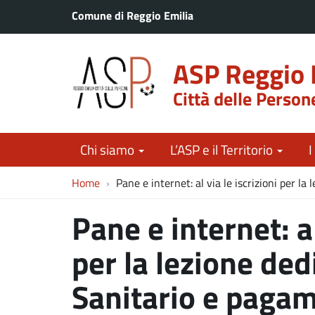
Comune di Reggio Emilia
ASP Reggio 
Città delle Person
Chi siamo
L’ASP e il Territorio
I
Home
Pane e internet: al via le iscrizioni per l
Pane e internet: al
per la lezione ded
Sanitario e pagam