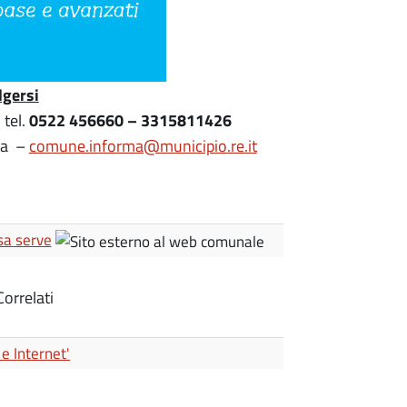
lgersi
0522 456660 – 3315811426
tel.
lia –
comune.informa@municipio.re.it
osa serve
orrelati
e Internet'