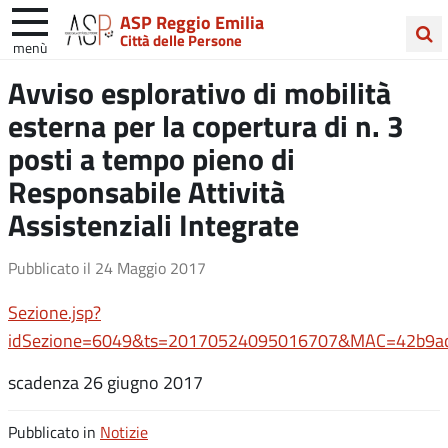
ASP Reggio Emilia
Città delle Persone
menù
Cerca
Avviso esplorativo di mobilità
nel
esterna per la copertura di n. 3
sito
posti a tempo pieno di
Responsabile Attività
Assistenziali Integrate
Pubblicato il
24 Maggio 2017
Sezione.jsp?
idSezione=6049&ts=20170524095016707&MAC=42b9ad
scadenza 26 giugno 2017
Pubblicato in
Notizie