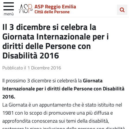
ASP Reggio Emilia
Città delle Persone
menù
Cerca
Il 3 dicembre si celebra la
nel
Giornata Internazionale per i
sito
diritti delle Persone con
Disabilità 2016
Pubblicato il
1 Dicembre 2016
Giornata
Il prossimo
3 dicembre si celebrerà la
Internazionale per i diritti delle Persone con Disabilità
2016
.
La Giornata è un appuntamento che è stato istituito nel
1981 con lo scopo di promuovere una più diffusa e
approfondita conoscenza sui temi della disabilità,
sostenere la piena inclusione delle persone con disabilità