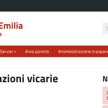
Emilia
Ce
e
nel
sit
 Servizi
Area parenti
Amministrazione traspar
nzioni vicarie
N