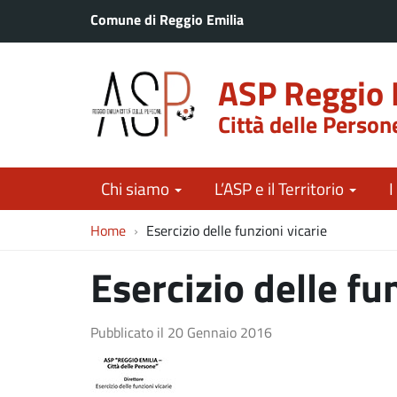
Comune di Reggio Emilia
ASP Reggio 
Città delle Person
Chi siamo
L’ASP e il Territorio
I
Home
Esercizio delle funzioni vicarie
Esercizio delle fu
Pubblicato il
20 Gennaio 2016