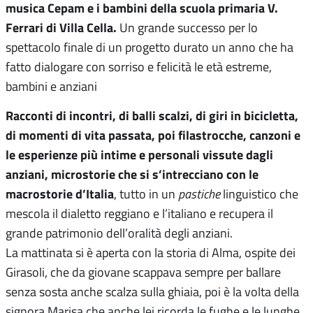
musica Cepam e i bambini della scuola primaria V.
Ferrari di Villa Cella.
Un grande successo per lo
spettacolo finale di un progetto durato un anno che ha
fatto dialogare con sorriso e felicità le età estreme,
bambini e anziani
Racconti di incontri, di balli scalzi, di giri in bicicletta,
di momenti di vita passata, poi filastrocche, canzoni e
le esperienze più intime e personali vissute dagli
anziani, microstorie che si s’intrecciano con le
macrostorie d’Italia
, tutto in un
pastiche
linguistico che
mescola il dialetto reggiano e l’italiano e recupera il
grande patrimonio dell’oralità degli anziani.
La mattinata si è aperta con la storia di Alma, ospite dei
Girasoli, che da giovane scappava sempre per ballare
senza sosta anche scalza sulla ghiaia, poi è la volta della
signora Marisa che anche lei ricorda le fughe e le lunghe