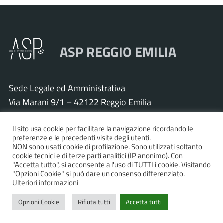
ASP REGGIO EMILIA
Sede Legale ed Amministrativa
Via Marani 9/1 – 42122 Reggio Emilia
Tel. 0522 571011 – Fax 0522 571030
Il sito usa cookie per facilitare la navigazione ricordando le
Cod. Fisc. e P.IVA 01925120352
preferenze e le precedenti visite degli utenti.
PEC:
asp.re@pcert.postecert.it
NON sono usati cookie di profilazione. Sono utilizzati soltanto
cookie tecnici e di terze parti analitici (IP anonimo). Con
E-mail:
info@asp.re.it
"Accetta tutto", si acconsente all'uso di TUTTI i cookie. Visitando
"Opzioni Cookie" si può dare un consenso differenziato.
Ulteriori informazioni
Accessibilità
|
Privacy policy
|
Informativa cookies
|
Opzioni Cookie
Rifiuta tutti
Accetta tutti
Statistiche