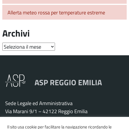
Allerta meteo rossa per temperature estreme
Archivi
Archivi
ASP REGGIO EMILIA
Sede Legale ed Amministrativa
Via Marani 9/1 – 42122 Reggio Emilia
Tel. 0522 571011 – Fax 0522 571030
Il sito usa cookie per facilitare la navigazione ricordando le
Cod. Fisc. e P.IVA 01925120352