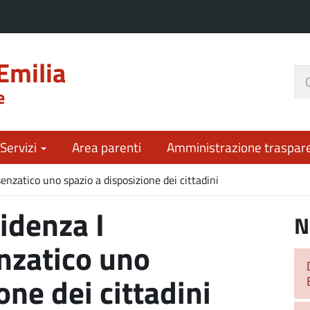
Emilia
Ce
e
nel
sit
 Servizi
Area parenti
Amministrazione traspar
senzatico uno spazio a disposizione dei cittadini
idenza I
N
nzatico uno
one dei cittadini