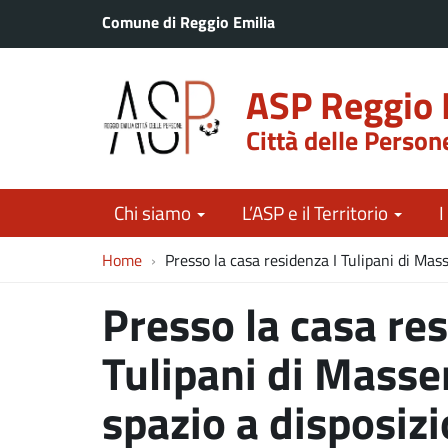
Comune di Reggio Emilia
ASP Reggio 
Città delle Person
Chi siamo
L’ASP e il Territorio
I
Home
Presso la casa residenza I Tulipani di Mas
Presso la casa res
Tulipani di Masse
spazio a disposizi