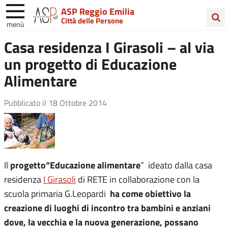
ASP Reggio Emilia
Città delle Persone
menù
Cerca
Casa residenza I Girasoli – al via
nel
un progetto di Educazione
sito
Alimentare
Pubblicato il
18 Ottobre 2014
progetto“Educazione alimentare
Il
” ideato dalla casa
residenza
I Girasoli
di RETE in collaborazione con la
ha come obiettivo la
scuola primaria G.Leopardi
creazione di luoghi di incontro tra bambini e anziani
dove, la vecchia e la nuova generazione, possano