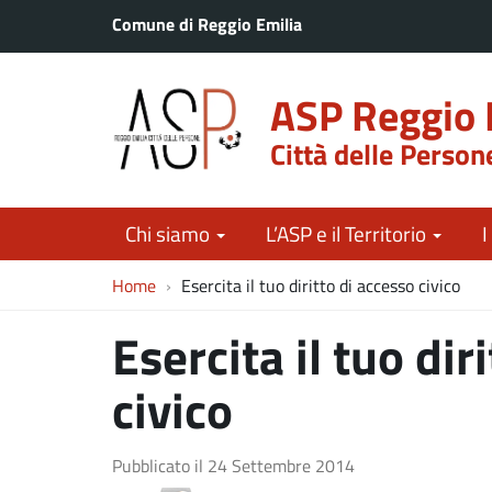
Comune di Reggio Emilia
ASP Reggio 
Città delle Person
Chi siamo
L’ASP e il Territorio
I
Home
Esercita il tuo diritto di accesso civico
Esercita il tuo dir
civico
Pubblicato il
24 Settembre 2014