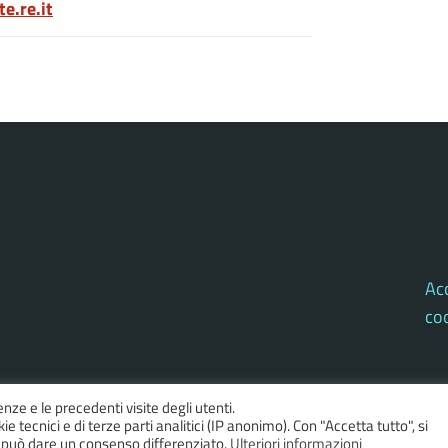
e.re.it
Acc
co
enze e le precedenti visite degli utenti.
e tecnici e di terze parti analitici (IP anonimo). Con "Accetta tutto", si
si può dare un consenso differenziato.
Ulteriori informazioni