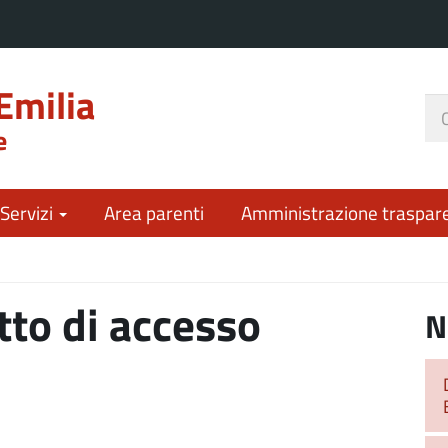
Emilia
Ce
e
nel
sit
 Servizi
Area parenti
Amministrazione traspar
itto di accesso
N