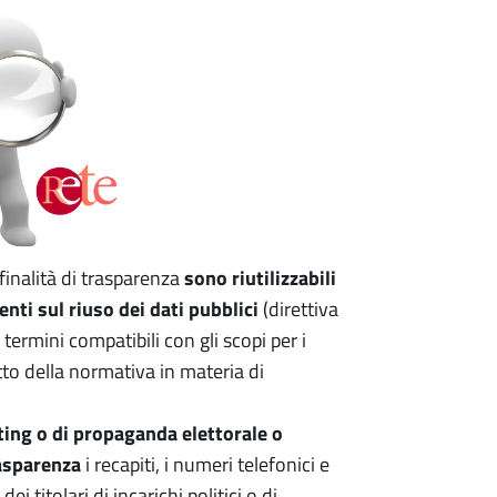
sono riutilizzabili
 finalità di trasparenza
nti sul riuso dei dati pubblici
(direttiva
rmini compatibili con gli scopi per i
petto della normativa in materia di
eting o di propaganda elettorale o
rasparenza
i recapiti, i numeri telefonici e
ei titolari di incarichi politici o di