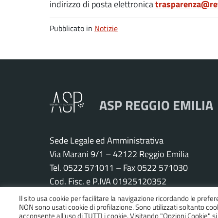
trasparenza@ret
indirizzo di posta elettronica
Pubblicato in
Notizie
ASP REGGIO EMILIA
Sede Legale ed Amministrativa
Via Marani 9/1 – 42122 Reggio Emilia
Tel. 0522 571011 – Fax 0522 571030
Cod. Fisc. e P.IVA 01925120352
PEC:
asp.re@pcert.postecert.it
Il sito usa cookie per facilitare la navigazione ricordando le prefer
NON sono usati cookie di profilazione. Sono utilizzati soltanto cooki
E-mail:
info@asp.re.it
acconsente all'uso di TUTTI i cookie. Visitando "Opzioni Cookie" 