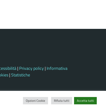
essibilità
|
Privacy policy
|
Informativa
okies
|
Statistiche
Opzioni Cookie
Rifiuta tutti
Accetta tutti