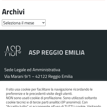
Archivi
Archivi
ASP REGGIO EMILIA
Sede Legale ed Amministrativa
Via Marani 9/1 – 42122 Reggio Emilia
Tel. 0522 571011 – Fax 0522 571030
Cod. Fisc. e P.IVA 01925120352
Il sito usa cookie per facilitare la navigazione ricordando le
preferenze e le precedenti visite degli utenti.
PEC:
asp.re@pcert.postecert.it
NON sono usati cookie di profilazione. Sono utilizzati soltanto
cookie tecnici e di terze parti analitici (IP anonimo). Con
E-mail:
info@asp.re.it
"Accetta tutto", si acconsente all'uso di TUTTI i cookie. Visitando