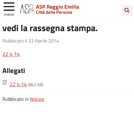
ASP Reggio Emilia
Città delle Persone
menù
Cerca
vedi la rassegna stampa.
nel
sito
Pubblicato il
22 Aprile 2014
22 4 14
Allegati
22 4 14
(842 kB)
Pubblicato in
Notizie