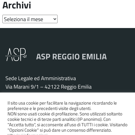
Archivi
Archivi
ASP REGGIO EMILIA
Sede Legale ed Amministrativa
Via Marani 9/1 – 42122 Reggio Emilia
Tel. 0522 571011 – Fax 0522 571030
Il sito usa cookie per facilitare la navigazione ricordando le
Cod. Fisc. e P.IVA 01925120352
preferenze e le precedenti visite degli utenti.
PEC:
asp.re@pcert.postecert.it
NON sono usati cookie di profilazione. Sono utilizzati soltanto
cookie tecnici e di terze parti analitici (IP anonimo). Con
E-mail:
info@asp.re.it
"Accetta tutto", si acconsente all'uso di TUTTI i cookie. Visitando
"Opzioni Cookie" si può dare un consenso differenziato.