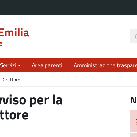
Emilia
Ce
e
nel
sit
 Servizi
Area parenti
Amministrazione traspar
l Direttore
viso per la
N
ttore