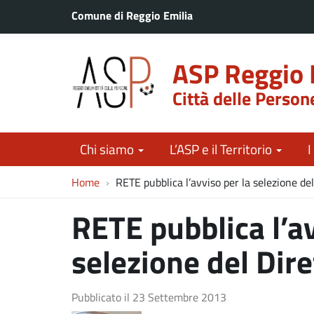
Comune di Reggio Emilia
ASP Reggio 
Città delle Person
Chi siamo
L’ASP e il Territorio
I
Home
RETE pubblica l’avviso per la selezione de
RETE pubblica l’av
selezione del Dire
Pubblicato il
23 Settembre 2013