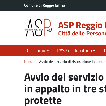
Comune di Reggio Emilia
ASP Reggio 
Città delle Person
Chi siamo
L’ASP e il Territorio
I
Home
Avvio del servizio di ristorazione in appal
Avvio del servizio
in appalto in tre 
protette