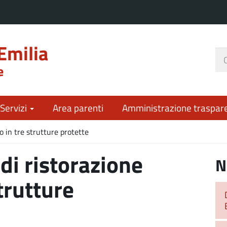
Emilia
Ce
e
nel
sit
 Servizi
Area parenti
Amministrazione traspar
to in tre strutture protette
 di ristorazione
N
strutture